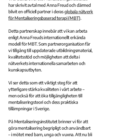
har skrivit avtal med Anna Freud och därmed
blivit en officiell partner i deras
globala nätverk
för Mentaliseringsbaserad terapi (MBT)
.
Detta partnerskap innebär att vi kan arbeta
enligt Anna Freuds internationellt erkända
modell för MBT. Som partnerorganisation får
vi tillgång till uppdaterade utbildningsmaterial,
kvalitetsstöd och möjligheten att delta i
nätverkets internationella samarbeten och
kunskapsutbyten.
Vi ser detta som ett viktigt steg för att
ytterligare stärka kvaliteten i vårt arbete –
men också för att öka tillgängligheten till
mentaliseringsteori och dess praktiska
tillämpningar i Sverige.
På Mentaliseringsinstitutet brinner vi för att
göra mentalisering begripligt och användbart
– i mötet med barn, unga och vuxna. Att nu bli