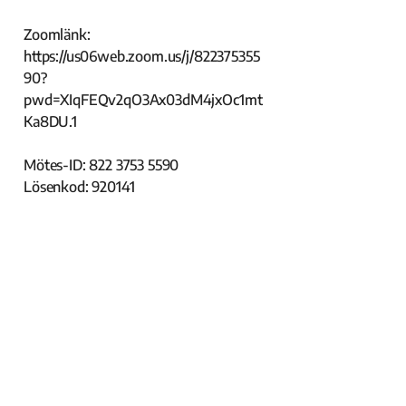
Zoomlänk:
https://us06web.zoom.us/j/822375355
90?
pwd=XIqFEQv2qO3Ax03dM4jxOc1mt
Ka8DU.1
Mötes-ID:
822 3753 5590
Lösenkod: 920141